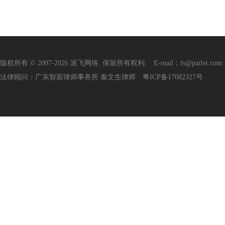
版权所有 © 2007-2026 派飞网络. 保留所有权利. E-mail：fs@paifei.com
法律顾问：广东智宸律师事务所 秦文生律师
粤ICP备17082327号