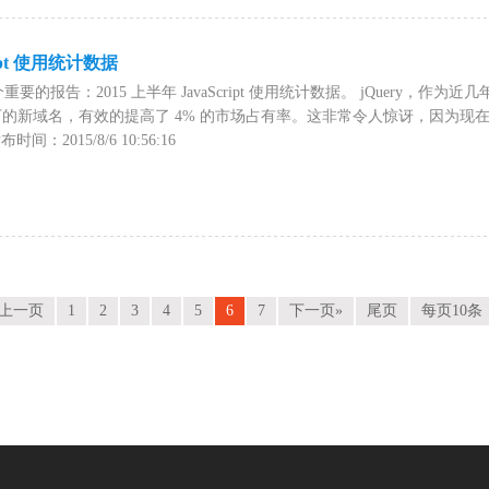
ript 使用统计数据
个重要的报告：2015 上半年 JavaScript 使用统计数据。 jQuery，作为近几年 
万的新域名，有效的提高了 4% 的市场占有率。这非常令人惊讶，因为现在越来越多
间：2015/8/6 10:56:16
«上一页
1
2
3
4
5
6
7
下一页»
尾页
每页10条